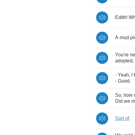
Edith
!
Wh
A
mud
pi
You're
ne
adopted
,
-
Yeah
,
I
-
Good
.
So
,
how
Did
we
m
Sort
of
.