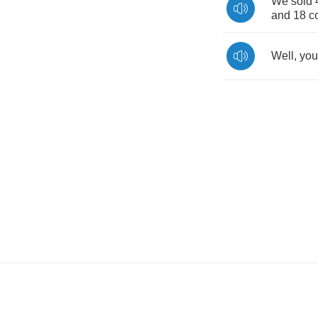
We
sold
and
18
c
Well
,
you