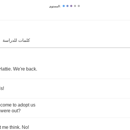
المستوى:
كلمات للدراسة
Hattie
.
We're
back
.
ls
!
come
to
adopt
us
were
out
?
t
me
think
.
No
!