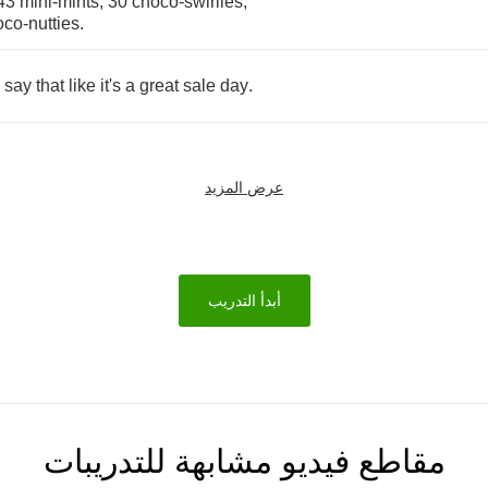
43
mini
-
mints
, 30
choco
-
swirlies
,
oco
-
nutties
.
say
that
like
it's
a
great
sale
day
.
عرض المزيد
أبدأ التدريب
مقاطع فيديو مشابهة للتدريبات