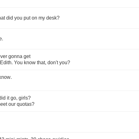
at
did
you
put
on
my
desk
?
e
.
ver
gonna
get
Edith
.
You
know
that
,
don't
you
?
know
.
did
it
go
,
girls
?
eet
our
quotas
?