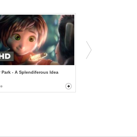
Park - A Splendiferous Idea
The Iron Giant - Giant Pr