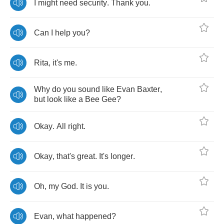
I
might
need
security
.
Thank
you
.
Can
I
help
you
?
Rita
,
it's
me
.
Why
do
you
sound
like
Evan
Baxter
,
but
look
like
a
Bee
Gee
?
Okay
.
All
right
.
Okay
,
that's
great
.
It's
longer
.
Oh
,
my
God
.
It
is
you
.
Evan
,
what
happened
?