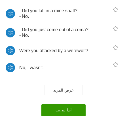
-
Did
you
fall
in
a
mine
shaft
?
-
No
.
-
Did
you
just
come
out
of
a
coma
?
-
No
.
Were
you
attacked
by
a
werewolf
?
No
,
I
wasn't
.
عرض المزيد
أبدأ التدريب