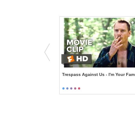
 the Deathly Hallows:
Trespass Against Us - I'm Your Fam
ee Brothers