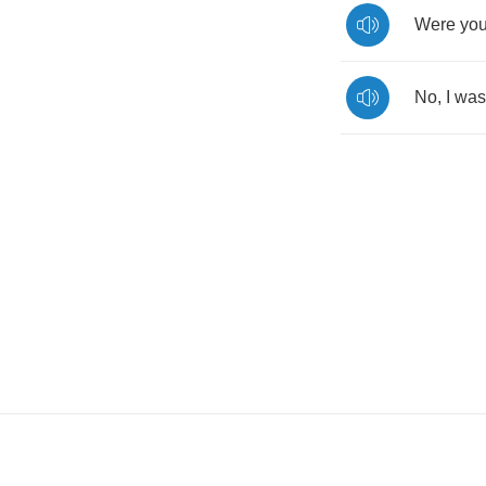
Were
yo
No
,
I
was