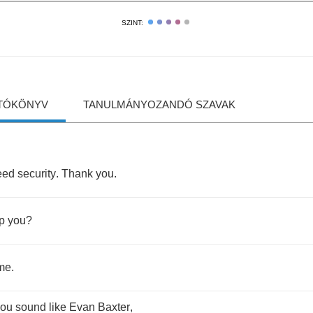
SZINT:
TÓKÖNYV
TANULMÁNYOZANDÓ SZAVAK
eed
security
.
Thank
you
.
p
you
?
me
.
you
sound
like
Evan
Baxter
,