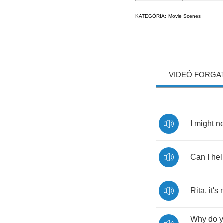
KATEGÓRIA:
Movie Scenes
VIDEÓ FORGA
I
might
n
Can
I
hel
Rita
,
it's
Why
do