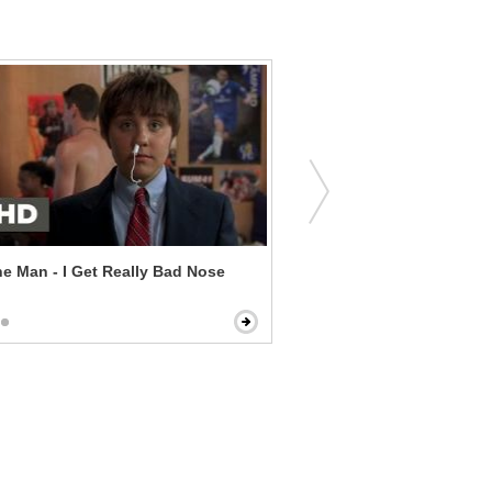
he Man - I Get Really Bad Nose
Avengers Age of Ultron - L
Hammer