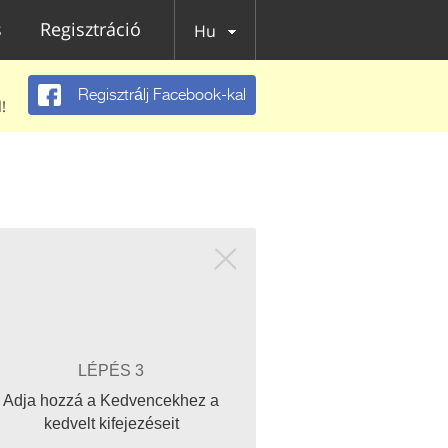
s
Regisztráció
Hu
Regisztrálj Facebook-kal
!
LÉPÉS 3
Adja hozzá a Kedvencekhez a
kedvelt kifejezéseit