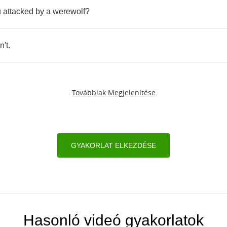
u
attacked
by
a
werewolf
?
n't
.
Továbbiak Megjelenítése
GYAKORLAT ELKEZDÉSE
Hasonló videó gyakorlatok