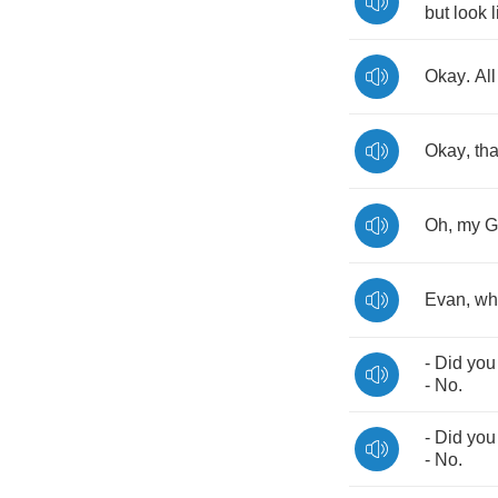
but
look
Okay
.
All
Okay
,
tha
Oh
,
my
G
Evan
,
wh
-
Did
you
-
No
.
-
Did
you
-
No
.