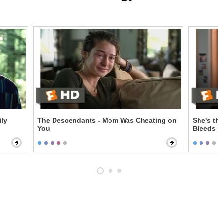
ily
The Descendants - Mom Was Cheating on
She's t
You
Bleeds