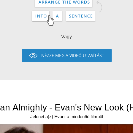
Vagy
NÉZZE MEG A VIDEÓ UTASÍTÁST
an Almighty - Evan's New Look (
Jelenet a(z) Evan, a minden6ó filmből