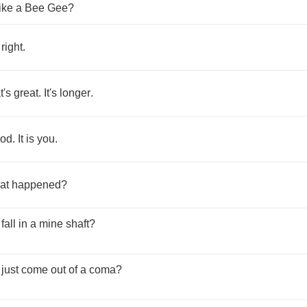
like
a
Bee
Gee
?
right
.
t's
great
.
It's
longer
.
od
.
It
is
you
.
at
happened
?
fall
in
a
mine
shaft
?
just
come
out
of
a
coma
?