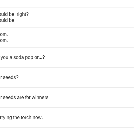
ould
be
,
right
?
ould
be
.
oom
.
oom
.
you
a
soda
pop
or
...?
r
seeds
?
r
seeds
are
for
winners
.
rrying
the
torch
now
.