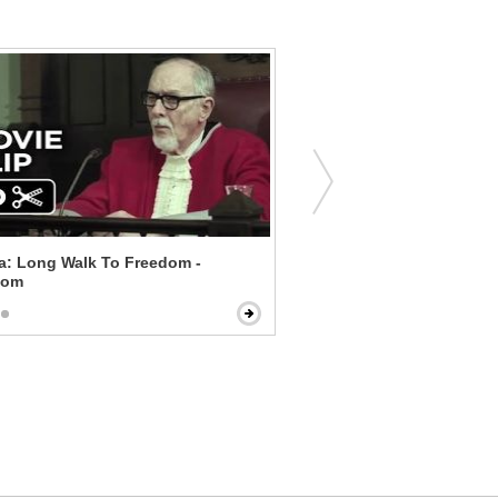
: Long Walk To Freedom -
Creed - You Got a Jawn?
oom