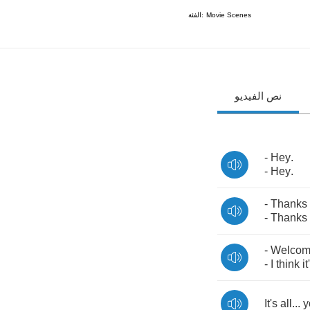
الفئة:
Movie Scenes
نص الفيديو
-
Hey
.
-
Hey
.
-
Thanks
-
Thanks
-
Welco
-
I
think
it
It's
all
...
y