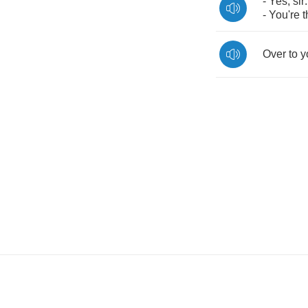
-
Yes
,
sir
-
You're
t
Over
to
y