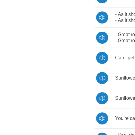
-
As
it
sh
-
As
it
sh
-
Great
r
-
Great
r
Can
I
get
Sunflowe
Sunflowe
You're
ca