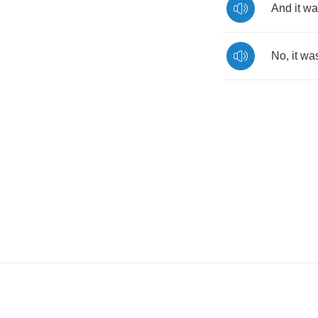
And
it
wa
No
,
it
was