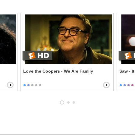
Love the Coopers - We Are Family
Saw - I