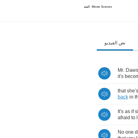
الفئة:
Movie Scenes
نص الفيديو
Mr
.
Daws
it's
beco
that
she'
back
in
t
It's
as
if
s
afraid
to
No
one
d