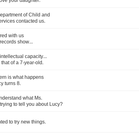
love
your
daughter
.
epartment
of
Child
and
ervices
contacted
us
.
red
with
us
records
show
...
intellectual
capacity
...
that
of
a
7-
year
-
old
.
ern
is
what
happens
cy
turns
8.
nderstand
what
Ms
.
trying
to
tell
you
about
Lucy
?
ted
to
try
new
things
.