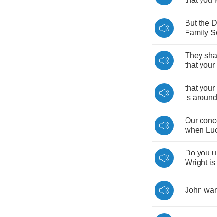
that
you
But
the
D
Family
S
They
sha
that
your
that
your
is
around
Our
conc
when
Lu
Do
you
u
Wright
is
John
wan