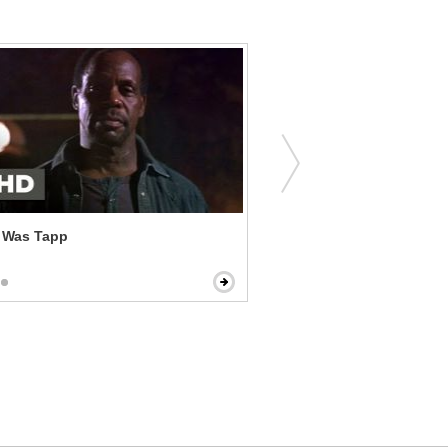
t Was Tapp
Leprechaun 2 - Three Wis