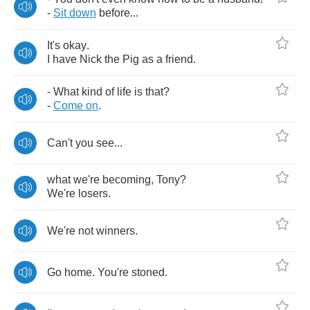
-
Sit
down
before
...
It's
okay
.
I
have
Nick
the
Pig
as
a
friend
.
-
What
kind
of
life
is
that
?
-
Come
on
.
Can't
you
see
...
what
we're
becoming
,
Tony
?
We're
losers
.
We're
not
winners
.
Go
home
.
You're
stoned
.