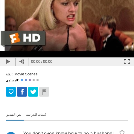
00:00
/
00:00
Movie Scenes
الفئة:
المستوى:
كلمات للدراسة
نص الفيديو
-
You
don't
even
know
how
to
be
a
husband
!