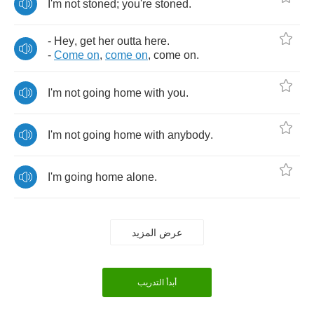
I'm
not
stoned
;
you're
stoned
.
-
Hey
,
get
her
outta
here
.
-
Come
on
,
come
on
,
come
on
.
I'm
not
going
home
with
you
.
I'm
not
going
home
with
anybody
.
I'm
going
home
alone
.
عرض المزيد
أبدأ التدريب