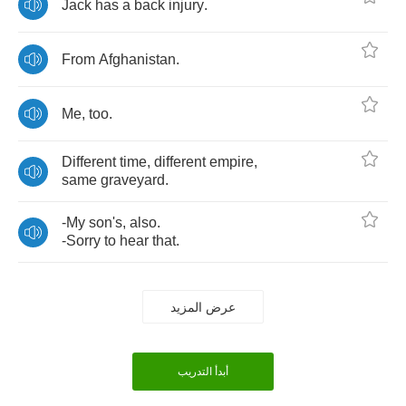
Jack
has
a
back
injury
.
From
Afghanistan
.
Me
,
too
.
Different
time
,
different
empire
,
same
graveyard
.
-
My
son's
,
also
.
-
Sorry
to
hear
that
.
عرض المزيد
أبدأ التدريب