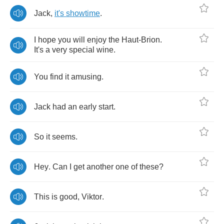
Jack
,
it's
showtime
.
I
hope
you
will
enjoy
the
Haut
-
Brion
.
It's
a
very
special
wine
.
You
find
it
amusing
.
Jack
had
an
early
start
.
So
it
seems
.
Hey
.
Can
I
get
another
one
of
these
?
This
is
good
,
Viktor
.