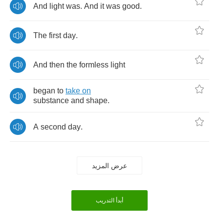
And
light
was
.
And
it
was
good
.
The
first
day
.
And
then
the
formless
light
began
to
take
on
substance
and
shape
.
A
second
day
.
عرض المزيد
أبدأ التدريب