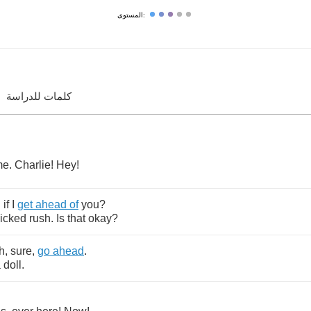
المستوى:
كلمات للدراسة
me
.
Charlie
!
Hey
!
d
if
I
get
ahead
of
you
?
icked
rush
.
Is
that
okay
?
h
,
sure
,
go
ahead
.
a
doll
.