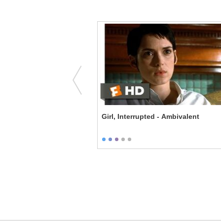
reek - Beyonce's Bidet
Girl, Interrupted - Ambivalent
an