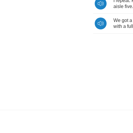
I
repeat
.
aisle
five
We
got
a
with
a
ful