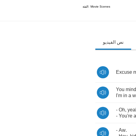
الفئة:
Movie Scenes
نص الفيديو
Excuse
You
min
I'm
in
a
w
-
Oh
,
yea
-
You're
-
Aw
.