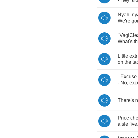
-
Hey
,
ki
Nyah
,
ny
We're
go
"
VagiCle
What's
t
Little
extr
on
the
ta
-
Excuse
-
No
,
exc
There's
n
Price
ch
aisle
five