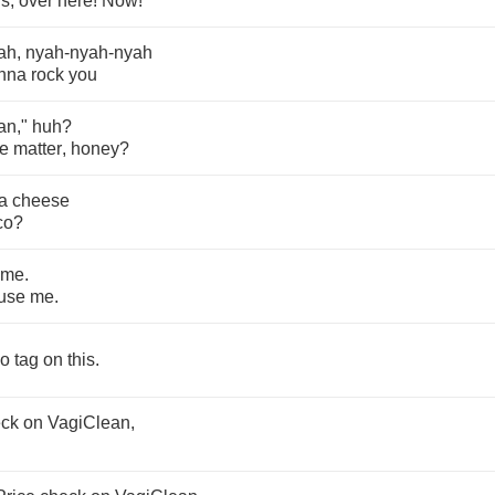
ds
,
over
here
!
Now
!
ah
,
nyah
-
nyah
-
nyah
nna
rock
you
an
,"
huh
?
he
matter
,
honey
?
a
cheese
co
?
me
.
use
me
.
o
tag
on
this
.
eck
on
VagiClean
,
.