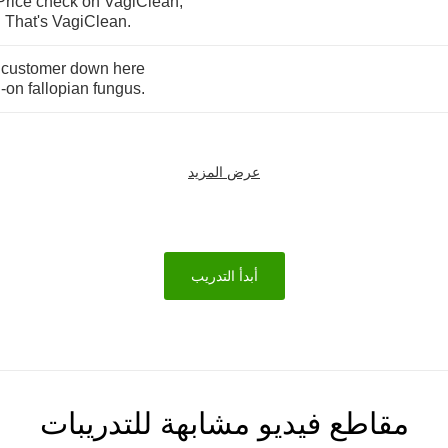
Price
check
on
VagiClean
,
.
That's
VagiClean
.
customer
down
here
l
-
on
fallopian
fungus
.
عرض المزيد
أبدأ التدريب
مقاطع فيديو مشابهة للتدريبات