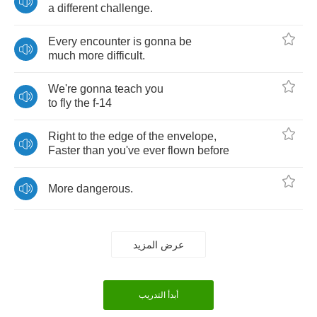
a
different
challenge
.
Every
encounter
is
gonna
be
much
more
difficult
.
We're
gonna
teach
you
to
fly
the
f
-14
Right
to
the
edge
of
the
envelope
,
Faster
than
you've
ever
flown
before
More
dangerous
.
عرض المزيد
أبدأ التدريب