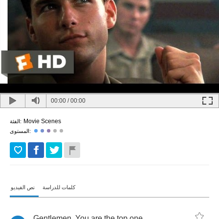
00:00
/
00:00
Movie Scenes
الفئة:
المستوى:
كلمات للدراسة
نص الفيديو
Gentlemen
.
You
are
the
top
one