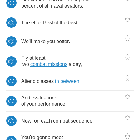
percent
of
all
naval
aviators
.
The
elite
.
Best
of
the
best
.
We'll
make
you
better
.
Fly
at
least
two
combat
missions
a
day
,
Attend
classes
in
between
And
evaluations
of
your
performance
.
Now
,
on
each
combat
sequence
,
You're
gonna
meet