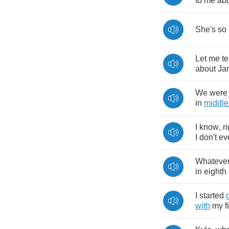
to
me
ab
She's
so
Let
me
te
about
Ja
We
were
in
middle
I
know
,
r
I
don't
ev
Whateve
in
eighth
I
started
with
my
f