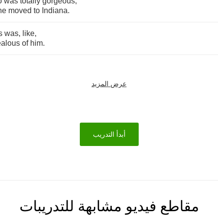
o
was
totally
gorgeous
,
he
moved
to
Indiana
.
s
was
,
like
,
ealous
of
him
.
عرض المزيد
أبدأ التدريب
مقاطع فيديو مشابهة للتدريبات