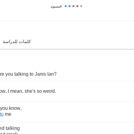
المستوى:
كلمات للدراسة
re
you
talking
to
Janis
Ian
?
ow
,
I
mean
,
she's
so
weird
.
you
know
,
to
me
ted
talking