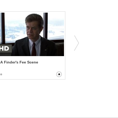
 A Finder's Fee Scene
Erin Brockovich - Surpris