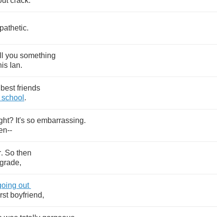
out
crack
.
pathetic
.
ll
you
something
nis
Ian
.
best
friends
school
.
ight
?
It's
so
embarrassing
.
en
--
r
.
So
then
grade
,
going
out
irst
boyfriend
,