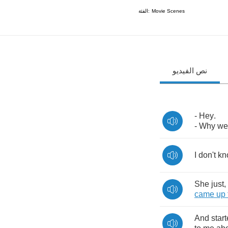
الفئة:
Movie Scenes
نص الفيديو
-
Hey
.
-
Why
we
I
don't
kn
She
just
,
came
up
And
star