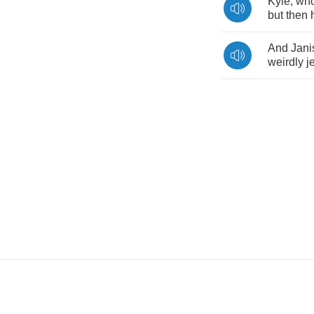
Kyle
,
wh
but
then
And
Jani
weirdly
j