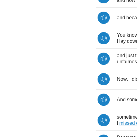
and
how
and
beca
You
kno
I
lay
dow
and
just
unfairne
Now
,
I
di
And
som
sometim
I
missed