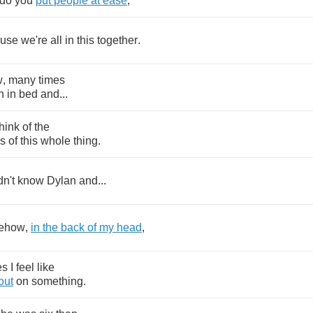
do
you
put
people
at
ease
,
use
we're
all
in
this
together
.
w
,
many
times
n
in
bed
and
...
think
of
the
ss
of
this
whole
thing
.
dn't
know
Dylan
and
...
ehow
,
in
the
back
of
my
head
,
es
I
feel
like
out
on
something
.