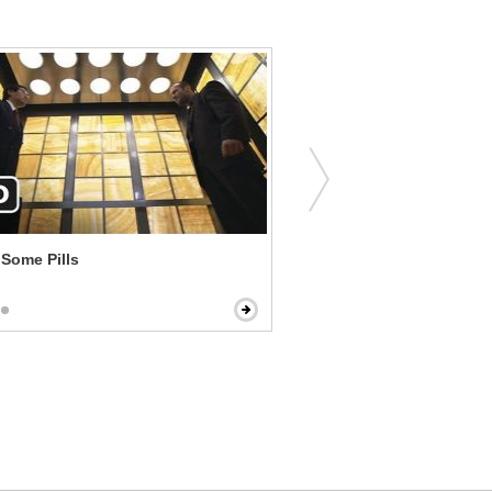
 Some Pills
Peter Rabbit - Forgivenes