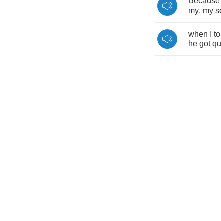
Because
my
,
my
s
when
I
to
he
got
qu