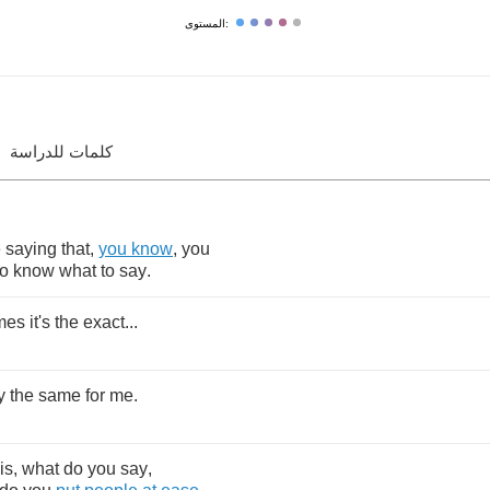
المستوى:
كلمات للدراسة
e
saying
that
,
you
know
,
you
to
know
what
to
say
.
mes
it's
the
exact
...
y
the
same
for
me
.
is
,
what
do
you
say
,