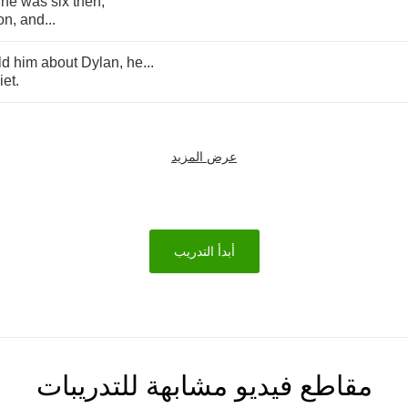
he
was
six
then
,
on
,
and
...
ld
him
about
Dylan
,
he
...
iet
.
عرض المزيد
أبدأ التدريب
مقاطع فيديو مشابهة للتدريبات