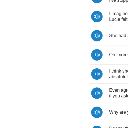
I've
stop
I
imagine
Lucie
felt
She
had
Oh
,
more
I
think
sh
absolutel
Even
agr
if
you
as
Why
are