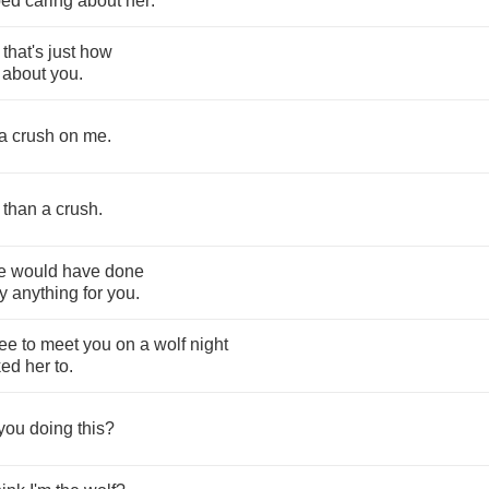
ped
caring
about
her
.
that's
just
how
about
you
.
a
crush
on
me
.
than
a
crush
.
e
would
have
done
y
anything
for
you
.
ee
to
meet
you
on
a
wolf
night
ked
her
to
.
you
doing
this
?