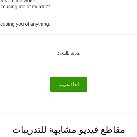
hink
I'm
the
wolf
?
accusing
me
of
murder
?
cusing
you
of
anything
.
عرض المزيد
أبدأ التدريب
مقاطع فيديو مشابهة للتدريبات