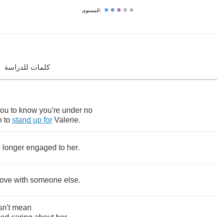
المستوى:
كلمات للدراسة
you
to
know
you're
under
no
n
to
stand
up
for
Valerie
.
o
longer
engaged
to
her
.
love
with
someone
else
.
n't
mean