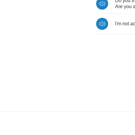
Do
you
t
Are
you
I'm
not
ac