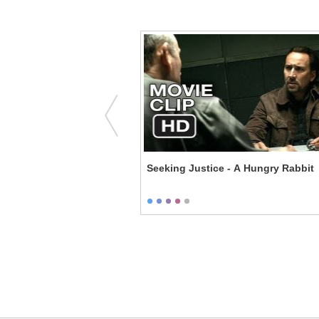
s: Catching Fire -
Seeking Justice - A Hungry Rabbit
ta