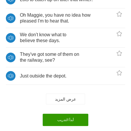
Oh
Maggie
,
you
have
no
idea
how
pleased
I'm
to
hear
that
.
We
don't
know
what
to
believe
these
days
.
They've
got
some
of
them
on
the
railway
,
see
?
Just
outside
the
depot
.
عرض المزيد
أبدأ التدريب