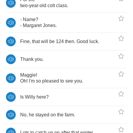
two
-
year
-
old
colt
class
.
-
Name
?
-
Margaret
Jones
.
Fine
,
that
will
be
124
then
.
Good
luck
.
Thank
you
.
Maggie
!
Oh
!
I'm
so
pleased
to
see
you
.
Is
Willy
here
?
No
,
he
stayed
on
the
farm
.
Lots
to
catch
up
on
after
that
winter
.