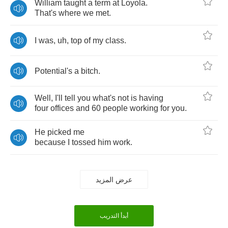
William
taught
a
term
at
Loyola
.
That's
where
we
met
.
I
was
,
uh
,
top
of
my
class
.
Potential's
a
bitch
.
Well
,
I'll
tell
you
what's
not
is
having
four
offices
and
60
people
working
for
you
.
He
picked
me
because
I
tossed
him
work
.
عرض المزيد
أبدأ التدريب