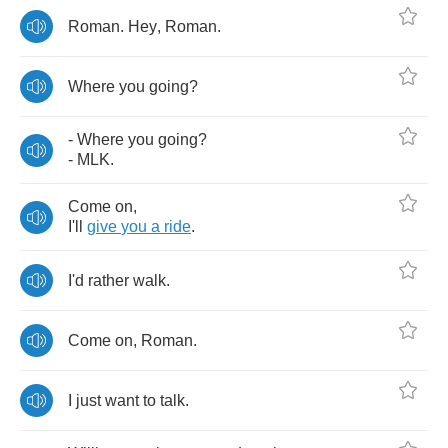
Roman
.
Hey
,
Roman
.
Where
you
going
?
-
Where
you
going
?
-
MLK
.
Come
on
,
I'll
give
you
a
ride
.
I'd
rather
walk
.
Come
on
,
Roman
.
I
just
want
to
talk
.