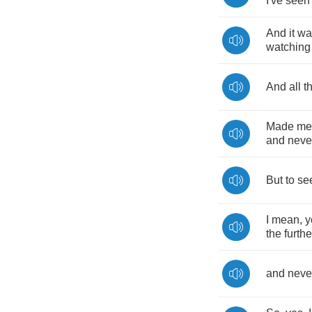
I've
seen
And
it
wa
watching
And
all
t
Made
me
and
neve
But
to
se
I
mean
,
y
the
furthe
and
neve