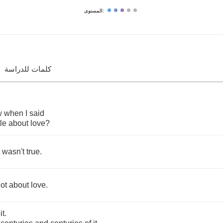
المستوى:
كلمات للدراسة
w
when
I
said
tle
about
love
?
wasn't
true
.
lot
about
love
.
it
.