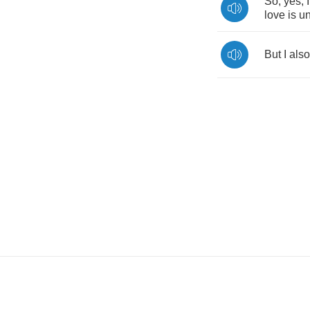
So
,
yes
,
I
love
is
un
But
I
also