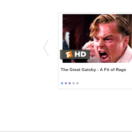
ou're a Whore
The Great Gatsby - A Fit of Rage