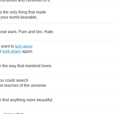
centuries
and
centuries
of
it
.
s
the
only
thing
that
made
your
world
bearable
.
hose
wars
.
Pain
and
lies
.
Hate
.
want
to
turn
away
r
look
down
again
.
e
the
way
that
mankind
loves
.
ou
could
search
st
reaches
of
the
universe
r
find
anything
more
beautiful
.