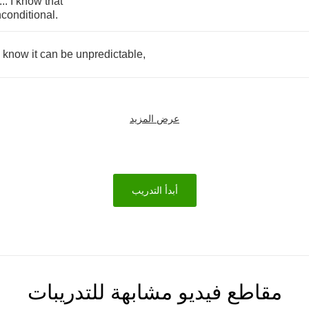
...
I
know
that
conditional
.
know
it
can
be
unpredictable
,
عرض المزيد
أبدأ التدريب
مقاطع فيديو مشابهة للتدريبات