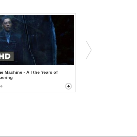
e Machine - All the Years of
American Graffiti - Must 
ering
Car