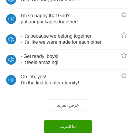
I'm
so
happy
that
God's
put
our
packages
together
!
-
It's
because
we
belong
together
.
-
It's
like
we
were
made
for
each
other
!
-
Get
ready
,
boys
!
-
It
feels
amazing
!
Oh
,
oh
,
yes
!
I'm
the
first
to
enter
eternity
!
عرض المزيد
أبدأ التدريب