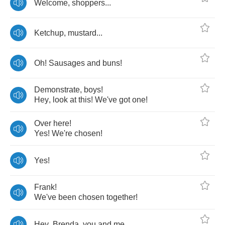
Welcome
,
shoppers
...
Ketchup
,
mustard
...
Oh
!
Sausages
and
buns
!
Demonstrate
,
boys
!
Hey
,
look
at
this
!
We've
got
one
!
Over
here
!
Yes
!
We're
chosen
!
Yes
!
Frank
!
We've
been
chosen
together
!
Hey
,
Brenda
,
you
and
me
...