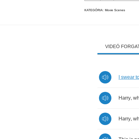
KATEGÓRIA:
Movie Scenes
VIDEÓ FORGA
I
swear
t
Harry
,
wh
Harry
,
wh