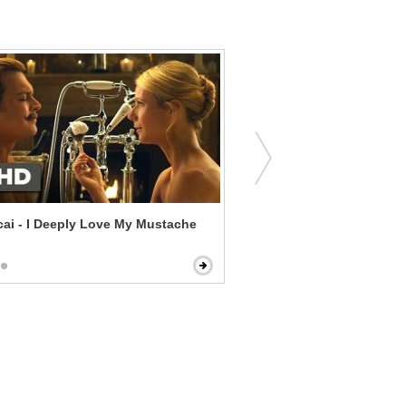
ai - I Deeply Love My Mustache
Magic Mike XXL - I Remem