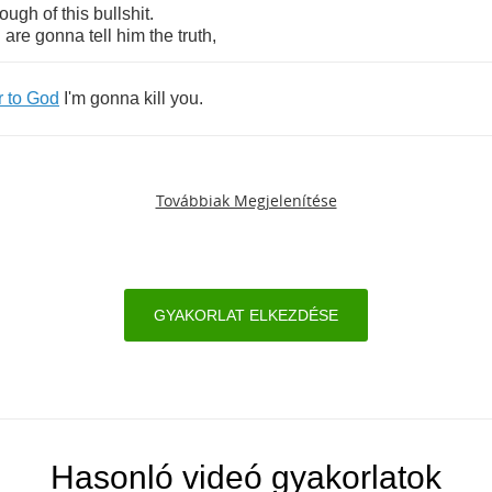
ough
of
this
bullshit
.
u
are
gonna
tell
him
the
truth
,
r
to
God
I'm
gonna
kill
you
.
Továbbiak Megjelenítése
GYAKORLAT ELKEZDÉSE
Hasonló videó gyakorlatok