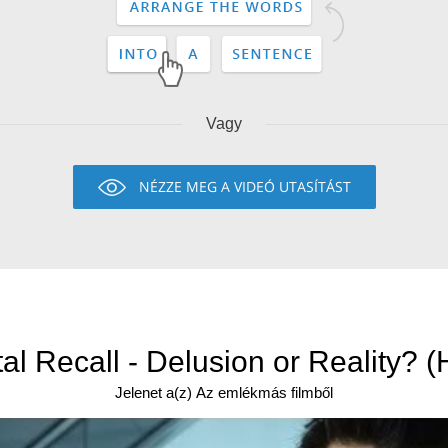
Vagy
NÉZZE MEG A VIDEÓ UTASÍTÁST
tal Recall - Delusion or Reality? (
Jelenet a(z) Az emlékmás filmből