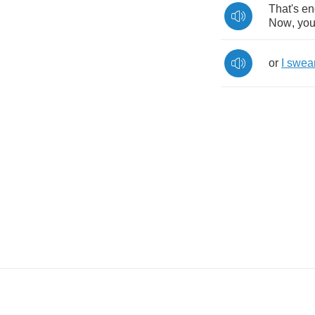
That's
en
Now
,
yo
or
I
swea