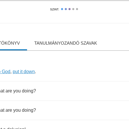
SZINT:
TÓKÖNYV
TANULMÁNYOZANDÓ SZAVAK
o
God
,
put
it
down
.
at
are
you
doing
?
at
are
you
doing
?