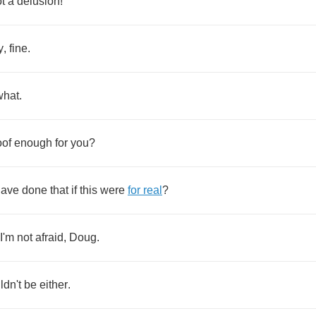
t
a
delusion
!
y
,
fine
.
what
.
oof
enough
for
you
?
have
done
that
if
this
were
for
real
?
I'm
not
afraid
,
Doug
.
ldn't
be
either
.