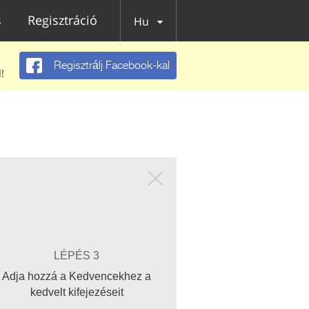
s
Regisztráció
Hu
Regisztrálj Facebook-kal
!
LÉPÉS 3
Adja hozzá a Kedvencekhez a
kedvelt kifejezéseit