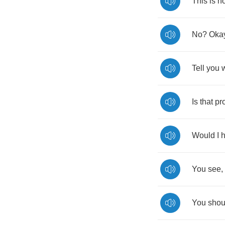
This
is
no
No
?
Oka
Tell
you
Is
that
pr
Would
I
You
see
,
You
shou