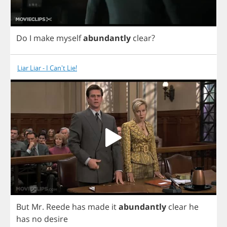
Do
I
make
myself
abundantly
clear
?
Liar Liar - I Can't Lie!
But
Mr
.
Reede
has
made
it
abundantly
clear
he
has
no
desire