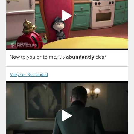
Now
to
you
or
to
me
, it's
abundantly
clear
Valkyrie - No Handed