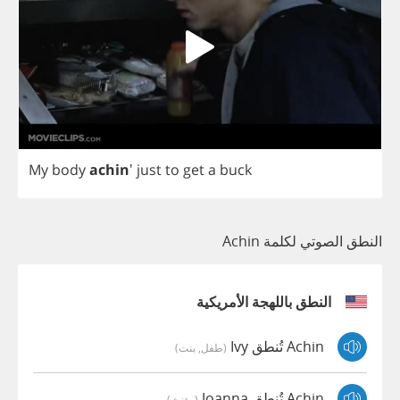
My
body
achin
'
just
to
get
a
buck
النطق الصوتي لكلمة Achin
النطق باللهجة الأمريكية
Achin تُنطق Ivy
(طفل, بنت)
Achin تُنطق Joanna
(مؤنث)