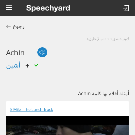
رجوع
كيف تنطق achin بالإنجليزية
Achin
أشين
أمثلة أفلام بها كلمة Achin
8 Mile - The Lunch Truck