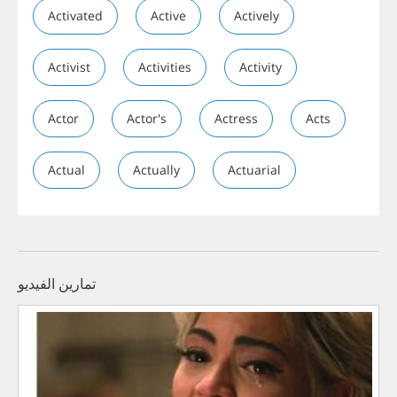
Activated
Active
Actively
Activist
Activities
Activity
Actor
Actor's
Actress
Acts
Actual
Actually
Actuarial
تمارين الفيديو