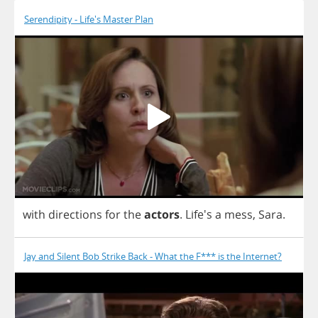
Serendipity - Life's Master Plan
with
directions
for
the
actors
.
Life's
a
mess
,
Sara
.
Jay and Silent Bob Strike Back - What the F*** is the Internet?