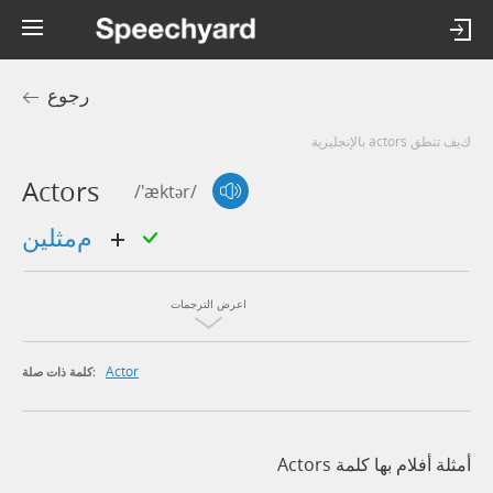
رجوع
كيف تنطق actors بالإنجليزية
Actors
/'æktər/
ممثلين
اعرض الترجمات
Actor
كلمة ذات صلة:
أمثلة أفلام بها كلمة Actors