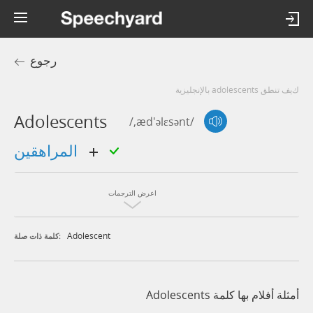
رجوع
كيف تنطق adolescents بالإنجليزية
Adolescents
/,æd'əlɛsənt/
المراهقين
اعرض الترجمات
Adolescent
كلمة ذات صلة:
أمثلة أفلام بها كلمة Adolescents