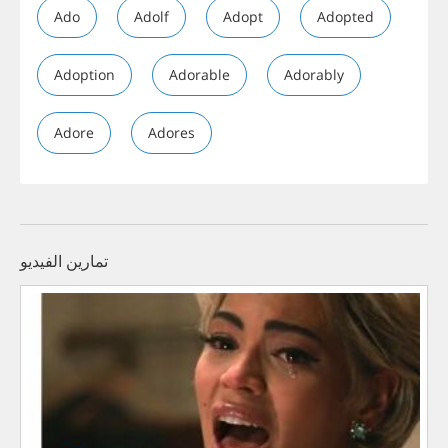
Ado
Adolf
Adopt
Adopted
Adoption
Adorable
Adorably
Adore
Adores
تمارين الفيديو