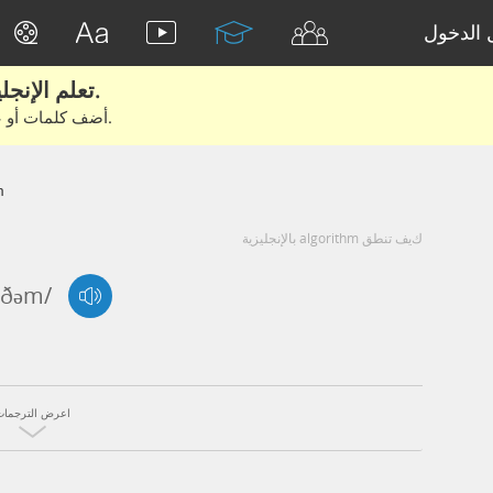
الدخول
تعلم الإنجليزية الحقيقية من الأفلام والكتب.
أضف كلمات أو عبارات للتعلم والتدريب مع متعلمين آخرين.
m
كيف تنطق algorithm بالإنجليزية
rɪðəm/
اعرض الترجمات