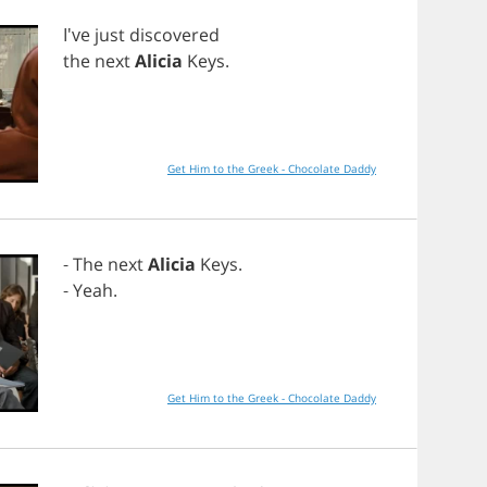
I've
just
discovered
the
next
Alicia
Keys
.
Get Him to the Greek - Chocolate Daddy
-
The
next
Alicia
Keys
.
-
Yeah
.
Get Him to the Greek - Chocolate Daddy