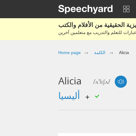
Alicia
الكلمة
Home page
Alicia
/ʌ'lɪʃʌ/
أليسيا