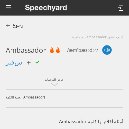
رجوع
كيف تنطق ambassador بالإنجليزية
Ambassador
/æm'bæsədər/
سفير
اعرض الترجمات
Ambassadors
صيغ الكلمة:
أمثلة أفلام بها كلمة Ambassador