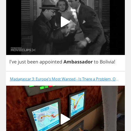
I've
just
been
appointed
Ambassador
to
Bolivia
!
Madagascar 3: Europe's Most Wanted - Is There a Problem, Officer?