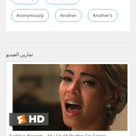
Anonymously
Another
Another's
تمارين الفيديو
Cadillac Records - All I Could Do Was Cry Scene