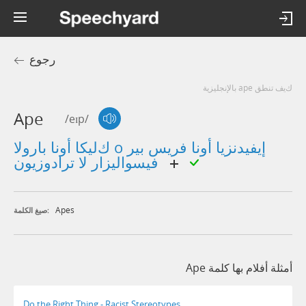
رجوع
كيف تنطق ape بالإنجليزية
Ape
/eɪp/
كليكا أونا بارولا o إيفيدنزيا أونا فريس بير
فيسواليزار لا ترادوزيون
Apes
صيغ الكلمة:
أمثلة أفلام بها كلمة Ape
Do the Right Thing - Racist Stereotypes