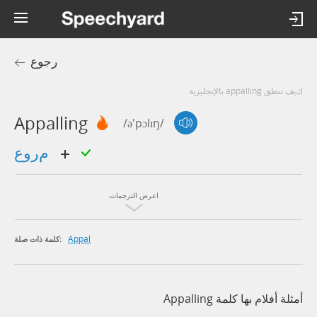
رجوع
كيف تنطق appalling بالإنجليزية
Appalling
/ə'pɔlɪŋ/
مروع
اعرض الترجمات
Appal
كلمة ذات صلة:
أمثلة أفلام بها كلمة Appalling