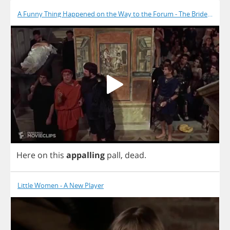
A Funny Thing Happened on the Way to the Forum - The Bride Is Dea
Here
on
this
appalling
pall
,
dead
.
Little Women - A New Player