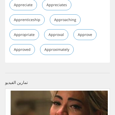
Appreciate
Appreciates
Apprenticeship
Approaching
Appropriate
Approval
Approve
Approved
Approximately
تمارين الفيديو