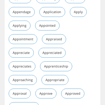
Appendage
Application
Apply
Applying
Appointed
Appointment
Appraised
Appreciate
Appreciated
Appreciates
Apprenticeship
Approaching
Appropriate
Approval
Approve
Approved