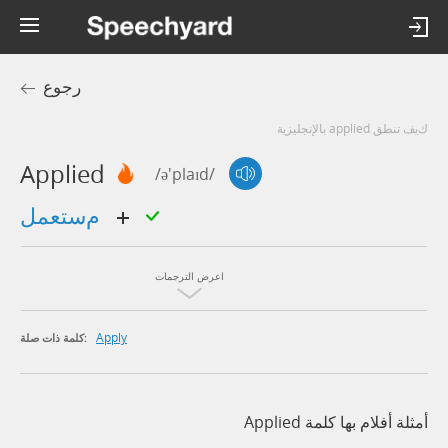
رجوع
كيف تنطق applied بالإنجليزية
Applied
/ə'plaɪd/
مستعمل
اعرض الترجمات
Apply
كلمة ذات صلة:
أمثلة أفلام بها كلمة Applied