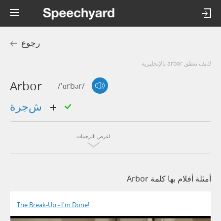
رجوع
كيف تنطق arbor بالإنجليزية
Arbor
/'ɑrbər/
شجرة
اعرض الترجمات
أمثلة أفلام بها كلمة Arbor
The Break-Up - I'm Done!