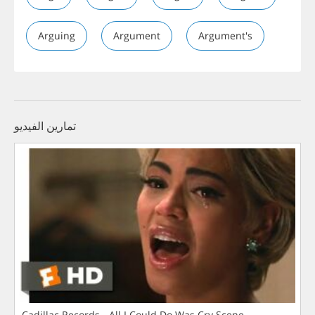
Arguing
Argument
Argument's
تمارين الفيديو
Cadillac Records - All I Could Do Was Cry Scene