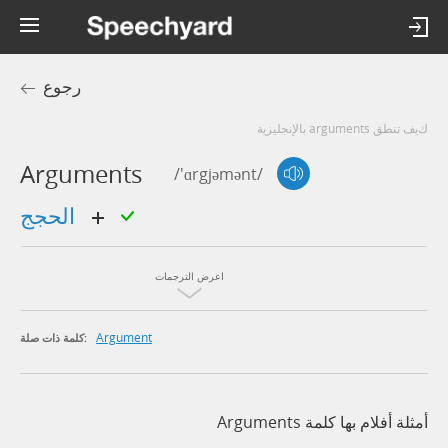
رجوع
كيف تنطق arguments بالإنجليزية
Arguments
/'ɑrgjəmənt/
الحجج
اعرض الترجمات
Argument
كلمة ذات صلة:
أمثلة أفلام بها كلمة Arguments