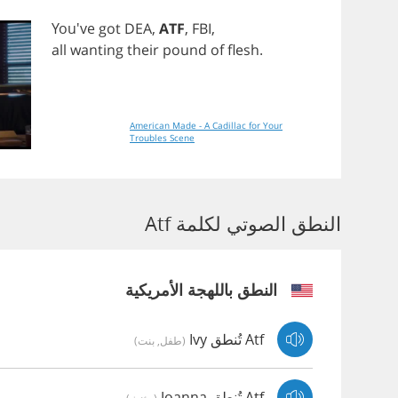
You've
got
DEA
,
ATF
,
FBI
,
all
wanting
their
pound
of
flesh
.
American Made - A Cadillac for Your
Troubles Scene
النطق الصوتي لكلمة Atf
النطق باللهجة الأمريكية
Atf تُنطق Ivy
(طفل, بنت)
Atf تُنطق Joanna