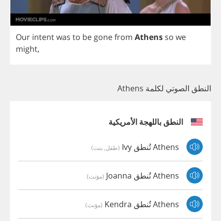
Our
intent
was
to
be
gone
from
Athens
so
we
might
,
النطق الصوتي لكلمة Athens
النطق باللهجة الأمريكية
Athens تُنطق Ivy
(طفل, بنت)
Athens تُنطق Joanna
(مؤنث)
Athens تُنطق Kendra
(مؤنث)