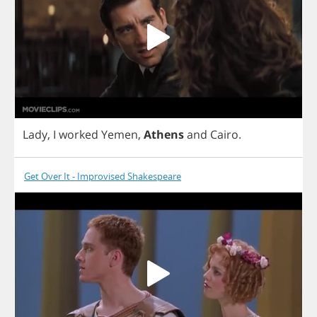
Lady
,
I
worked
Yemen
,
Athens
and
Cairo
.
Get Over It - Improvised Shakespeare