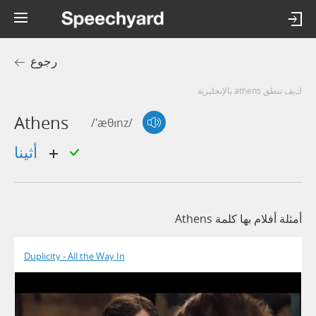
رجوع
كيف تنطق athens بالإنجليزية
Athens
/'æθɪnz/
أثينا
أمثلة أفلام بها كلمة Athens
Duplicity - All the Way In