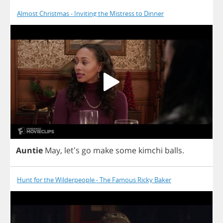
Almost Christmas - Inviting the Mistress to Dinner
Auntie
May
, let's
go
make
some
kimchi
balls
.
Hunt for the Wilderpeople - The Famous Ricky Baker