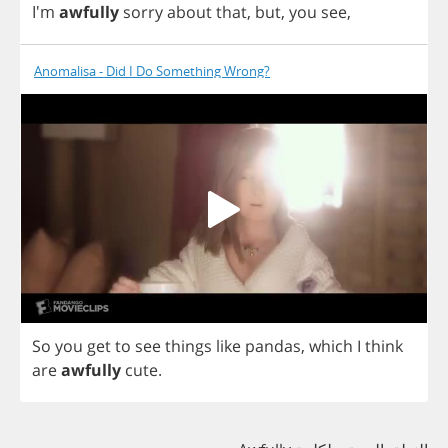
I'm
awfully
sorry
about
that
,
but
,
you
see
,
Anomalisa - Did I Do Something Wrong?
So
you
get
to
see
things
like
pandas
,
which
I
think
are
awfully
cute
.