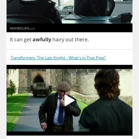
It
can
get
awfully
hairy
out
there
.
Transformers: The Last Knight - What's in That Pipe?