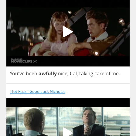
You've
been
awfully
nice
,
Cal
,
taking
care
of
me
.
Hot Fuzz - Good Luck Nicholas