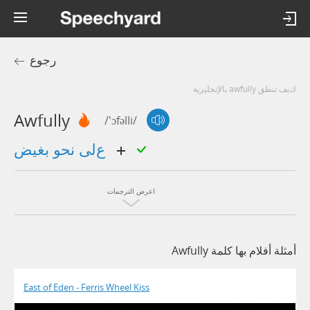
رجوع
كيف تنطق awfully بالإنجليزية
Awfully
/'ɔfəlli/
على نحو بغيض
اعرض الترجمات
أمثلة أفلام بها كلمة Awfully
East of Eden - Ferris Wheel Kiss