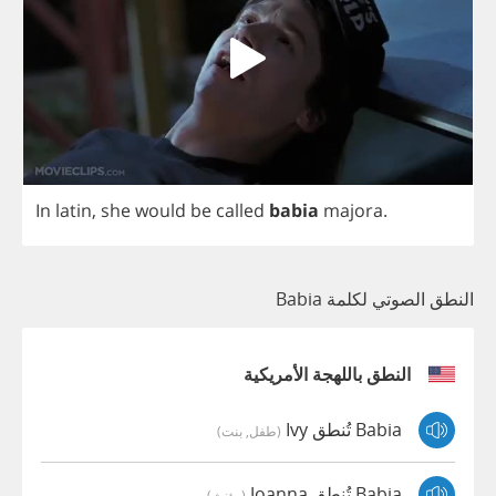
In
latin
,
she
would
be
called
babia
majora
.
النطق الصوتي لكلمة Babia
النطق باللهجة الأمريكية
Babia تُنطق Ivy
(طفل, بنت)
Babia تُنطق Joanna
(مؤنث)