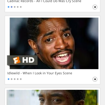
Cadillac Records - All I Could Do Was Cry Scene
Idlewild - When I Look in Your Eyes Scene