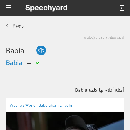
رجوع
كيف تنطق babia بالإنجليزية
Babia
babia
أمثلة أفلام بها كلمة Babia
Wayne's World - Baberaham Lincoln