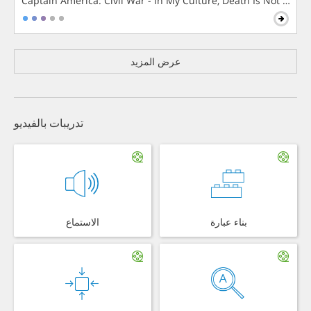
Captain America: Civil War - In My Culture, Death Is Not The 
عرض المزيد
تدريبات بالفيديو
بناء عبارة
الاستماع