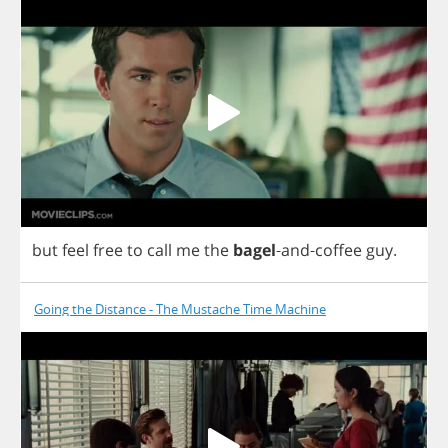
but
feel
free
to
call
me
the
bagel
-
and
-
coffee
guy
.
Going the Distance - The Mustache Time Machine