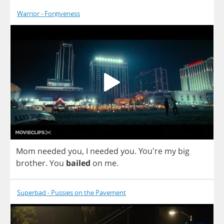
Warrior - Forgiveness
Mom
needed
you
,
I
needed
you
.
You're
my
big
brother
.
You
bailed
on
me
.
Superbad - Pussies on the Pavement