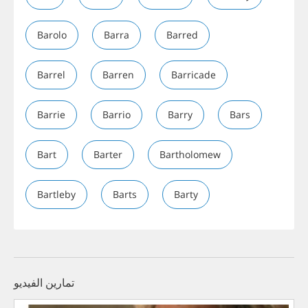
Barolo
Barra
Barred
Barrel
Barren
Barricade
Barrie
Barrio
Barry
Bars
Bart
Barter
Bartholomew
Bartleby
Barts
Barty
تمارين الفيديو