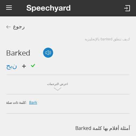
رجوع
كيف تنطق barked بالإنجليزية
Barked
نبح
اعرض الترجمات
Bark
كلمة ذات صلة:
أمثلة أفلام بها كلمة Barked