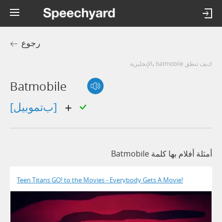
رجوع
كيف تنطق batmobile بالإنجليزية
Batmobile
[بتموبيل]
أمثلة أفلام بها كلمة Batmobile
Teen Titans GO! to the Movies - Everybody Gets A Movie!