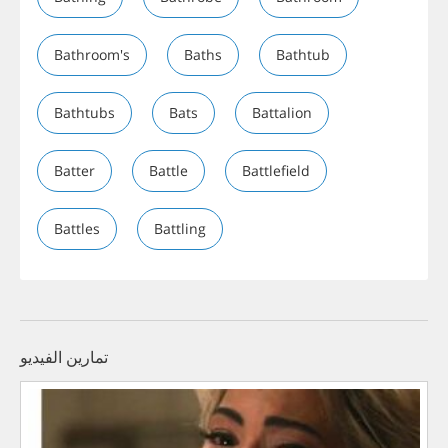
Bathroom's
Baths
Bathtub
Bathtubs
Bats
Battalion
Batter
Battle
Battlefield
Battles
Battling
تمارين الفيديو