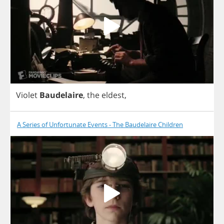
Violet
Baudelaire
,
the
eldest
,
A Series of Unfortunate Events - The Baudelaire Children