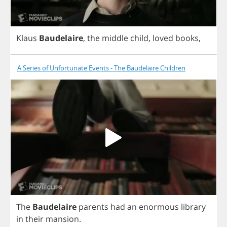
Klaus
Baudelaire
,
the
middle
child
,
loved
books
,
A Series of Unfortunate Events - The Baudelaire Children
The
Baudelaire
parents
had
an
enormous
library
in
their
mansion
.