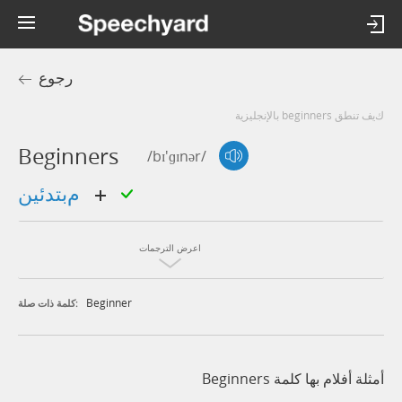
رجوع
كيف تنطق beginners بالإنجليزية
Beginners
/bɪ'ɡɪnər/
مبتدئين
اعرض الترجمات
Beginner
كلمة ذات صلة:
أمثلة أفلام بها كلمة Beginners