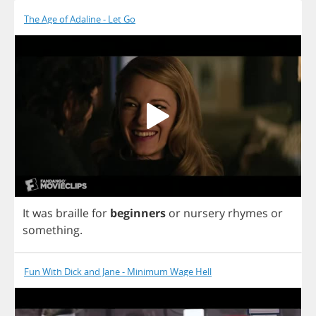
The Age of Adaline - Let Go
It
was
braille
for
beginners
or
nursery
rhymes
or
something
.
Fun With Dick and Jane - Minimum Wage Hell