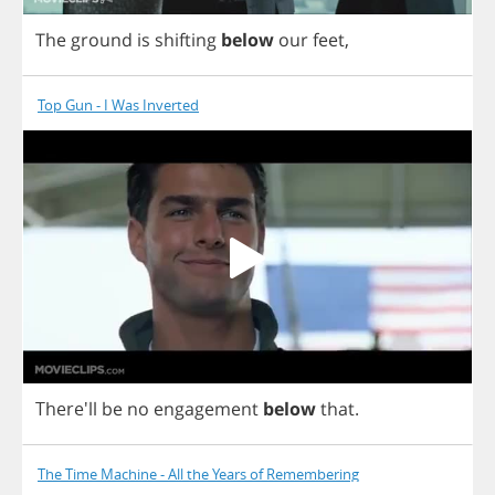
The
ground
is
shifting
below
our
feet
,
Top Gun - I Was Inverted
There'll
be
no
engagement
below
that
.
The Time Machine - All the Years of Remembering