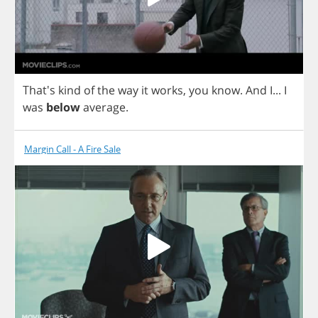
That's
kind
of
the
way
it
works
,
you
know
.
And
I
...
I
was
below
average
.
Margin Call - A Fire Sale