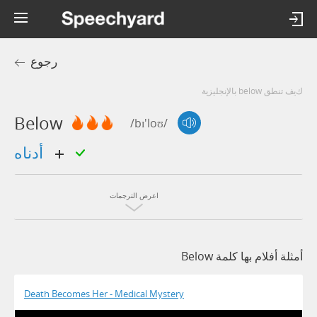
رجوع
كيف تنطق below بالإنجليزية
Below
/bɪ'loʊ/
أدناه
اعرض الترجمات
أمثلة أفلام بها كلمة Below
Death Becomes Her - Medical Mystery