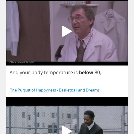
And
your
body
temperature
is
below
80,
The Pursuit of Happyness - Basketball and Dreams