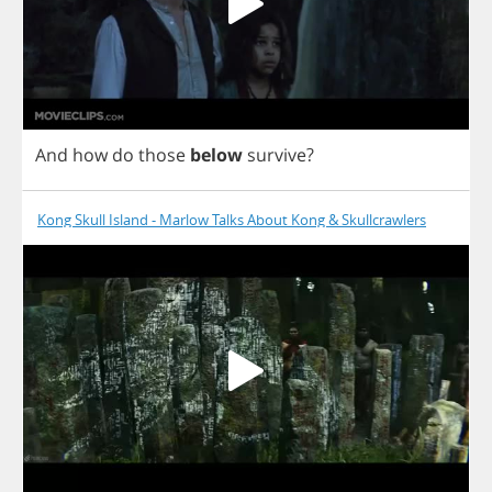
And
how
do
those
below
survive
?
Kong Skull Island - Marlow Talks About Kong & Skullcrawlers