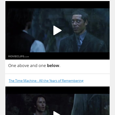
One
above
and
one
below
.
The Time Machine - All the Years of Remembering