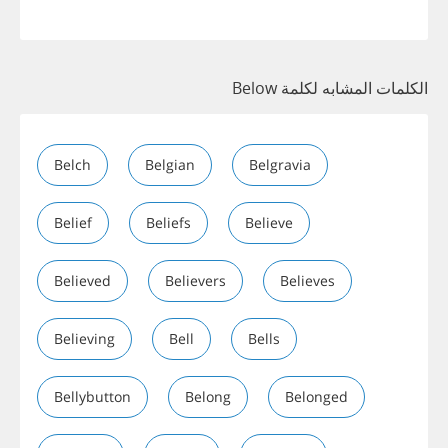
الكلمات المشابه لكلمة Below
Belch
Belgian
Belgravia
Belief
Beliefs
Believe
Believed
Believers
Believes
Believing
Bell
Bells
Bellybutton
Belong
Belonged