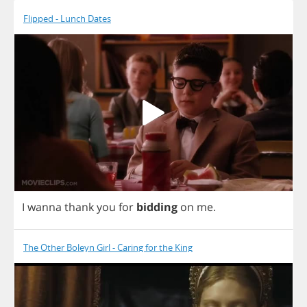
Flipped - Lunch Dates
I
wanna
thank
you
for
bidding
on
me
.
The Other Boleyn Girl - Caring for the King