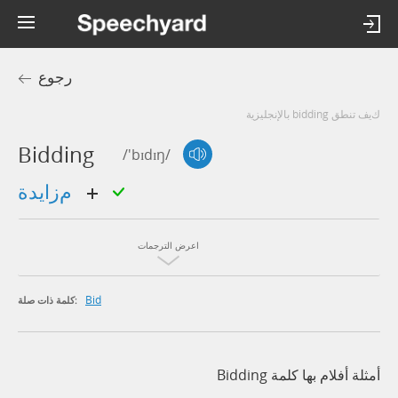
رجوع
كيف تنطق bidding بالإنجليزية
Bidding
/'bɪdɪŋ/
مزايدة
اعرض الترجمات
Bid
كلمة ذات صلة:
أمثلة أفلام بها كلمة Bidding