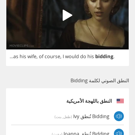
...
as
his
wife
,
of
course
,
I
would
do
his
bidding
.
النطق الصوتي لكلمة Bidding
النطق باللهجة الأمريكية
Bidding تُنطق Ivy
(طفل, بنت)
Bidding تُنطق Joanna
(مؤنث)