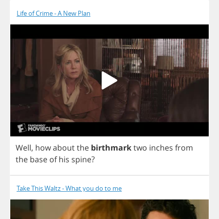
Life of Crime - A New Plan
Well
,
how
about
the
birthmark
two
inches
from
the
base
of
his
spine
?
Take This Waltz - What you do to me