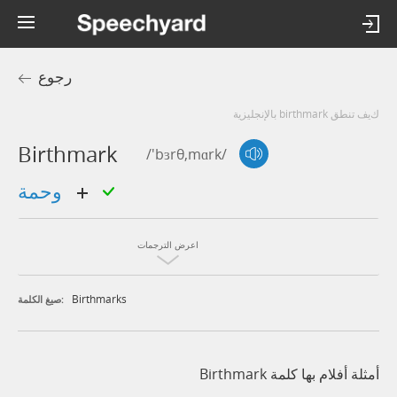
رجوع
كيف تنطق birthmark بالإنجليزية
Birthmark
/'bɜrθ,mɑrk/
وحمة
اعرض الترجمات
Birthmarks
صيغ الكلمة:
أمثلة أفلام بها كلمة Birthmark