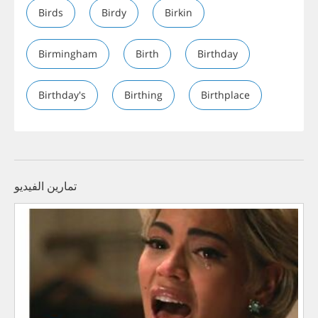
Birds
Birdy
Birkin
Birmingham
Birth
Birthday
Birthday's
Birthing
Birthplace
تمارين الفيديو