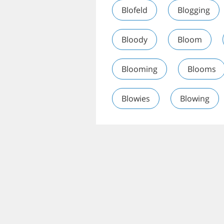
Blofeld
Blogging
Bloody
Bloom
Blooming
Blooms
Blowies
Blowing