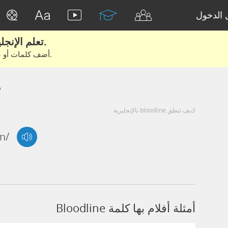
الدخول
تعلم الإنجليزية الحقيقية من الأفلام والكتب.
أضف كلمات أو عبارات للتعلم والتدريب مع متعلمين آخرين.
e
كيف تنطق bloodline بالإنجليزية
ɪn/
أمثلة أفلام بها كلمة Bloodline