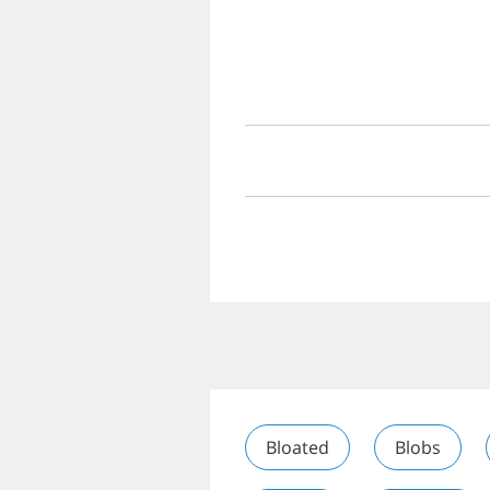
Bloated
Blobs