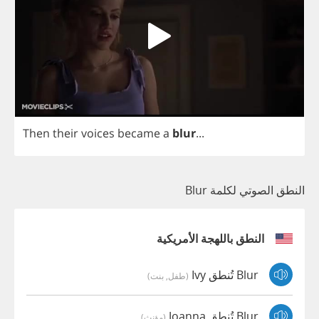
Then
their
voices
became
a
blur
...
النطق الصوتي لكلمة Blur
النطق باللهجة الأمريكية
Blur تُنطق Ivy
(طفل, بنت)
Blur تُنطق Joanna
(مؤنث)