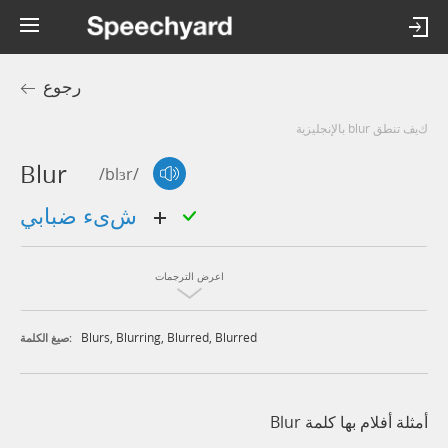
رجوع
كيف تنطق blur بالإنجليزية
Blur
/blɜr/
شىء ضبابي
اعرض الترجمات
Blurs
,
Blurring
,
Blurred
,
Blurred
صيغ الكلمة:
أمثلة أفلام بها كلمة Blur