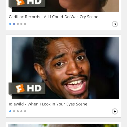
Cadillac Records - All I Could Do Was Cry Scene
Idlewild - When I Look in Your Eyes Scene