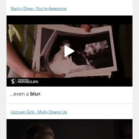
Nancy Drew - You're Awesome
...
even
a
blur
.
Uptown Girls - Molly Opens Up