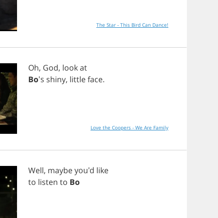
The Star - This Bird Can Dance!
Oh
,
God
,
look
at
Bo
's
shiny
,
little
face
.
Love the Coopers - We Are Family
Well
,
maybe
you'd
like
to
listen
to
Bo