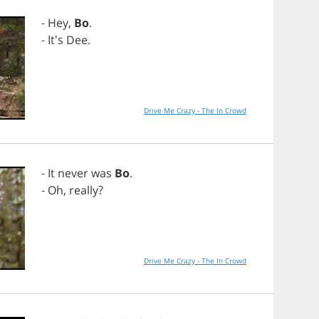
-
Hey
,
Bo
.
- It's
Dee
.
Drive Me Crazy - The In Crowd
-
It
never
was
Bo
.
-
Oh
,
really
?
Drive Me Crazy - The In Crowd