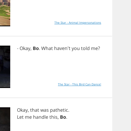
The Star - Animal Impersonations
-
Okay
,
Bo
.
What
haven't
you
told
me
?
The Star - This Bird Can Dance!
Okay
,
that
was
pathetic
.
Let
me
handle
this
,
Bo
.