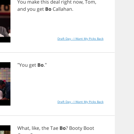
You
make
this
deal
right
now
,
Tom
,
and
you
get
Bo
Callahan
.
Draft Day - I Want My Picks Back
"
You
get
Bo
."
Draft Day - I Want My Picks Back
What
,
like
,
the
Tae
Bo
?
Booty
Boot