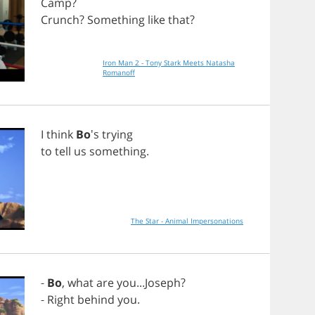
Camp
?
Crunch
?
Something
like
that
?
Iron Man 2 - Tony Stark Meets Natasha
Romanoff
I
think
Bo
's
trying
to
tell
us
something
.
The Star - Animal Impersonations
-
Bo
,
what
are
you
...
Joseph
?
-
Right
behind
you
.