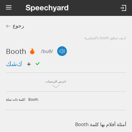
رجوع
كيف تنطق booth بالإنجليزية
Booth
/buθ/
كشك
اعرض الترجمات
Booth.
كلمة ذات صلة:
أمثلة أفلام بها كلمة Booth