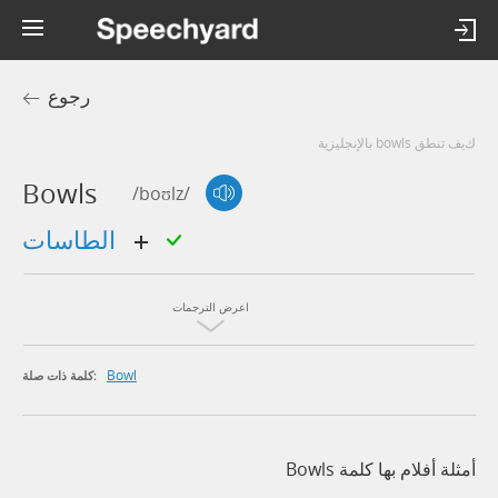
رجوع
كيف تنطق bowls بالإنجليزية
Bowls
/boʊlz/
الطاسات
اعرض الترجمات
Bowl
كلمة ذات صلة:
أمثلة أفلام بها كلمة Bowls