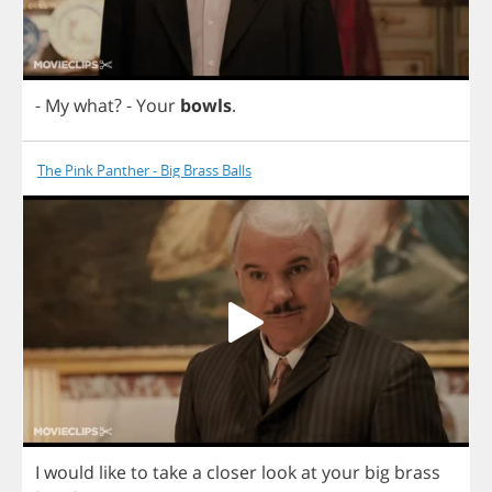
-
My
what
?
-
Your
bowls
.
The Pink Panther - Big Brass Balls
I
would
like
to
take
a
closer
look
at
your
big
brass