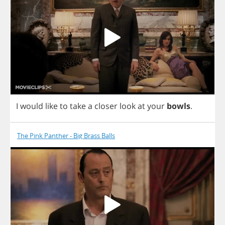
I
would
like
to
take
a
closer
look
at
your
bowls
.
The Pink Panther - Big Brass Balls